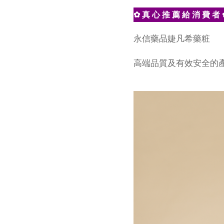
✿ 真 心 推 薦 給 消 費 者 
永信藥品婕凡希藥粧
高端品質及有效安全的