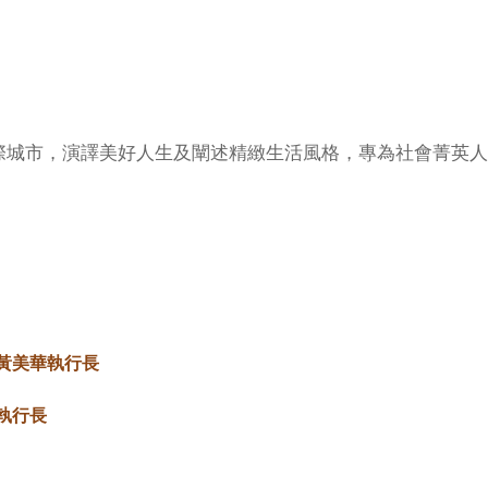
際城市，演譯美好人生及闡述精緻生活風格，專為社會菁英人
。
黃美華執行長
執行長
，