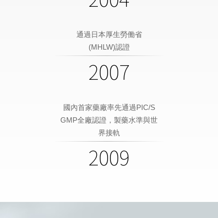
通過日本厚生勞働省
(MHLW)認證
2007
國內首家藥廠率先通過PIC/S
GMP全廠認證，製藥水準與世
界接軌
2009