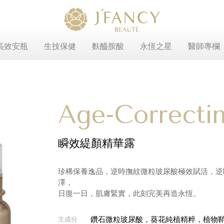
高效安瓶
生技保健
麩醯胺酸
永恆之星
醫師專欄
Age-Correcti
瞬效緹顏精華露
珍稀保養逸品，逆時撫紋微粒玻尿酸極效賦活，逆
澤，
日復一日，肌膚緊實，此刻完美再造永恆。
鑽石微粒玻尿酸，葵花純植精粹，植物鞘
主成分