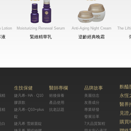
 Lotion
Moisturizing Renewal Serum
Anti-Aging Night Cream
The Lif
萃液
緊緻精華乳
逆齡經典晚霜
麩醯
生技保健
醫師專欄
品牌故事
永恆
濕精
婕凡希- HA · Q10
術後保養
美麗信念
膠原飲
產品使用
友善成分
醫界
護精
婕凡希- Q10+plus
抗老話題
專業研發
見證
錠
發展沿革
購買
美白
婕凡希 雪姬茵錠
7大品質製程
聯絡
婕凡希 麗緹絲膠
四大安心承諾