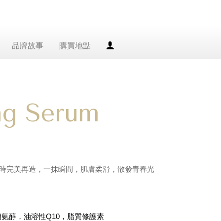
品牌故事
購買地點
會
員
專
區
ng Serum
時完美再造，一抹瞬間，肌膚柔滑，散發青春光
氨醇，油溶性Q10，脂質修護素