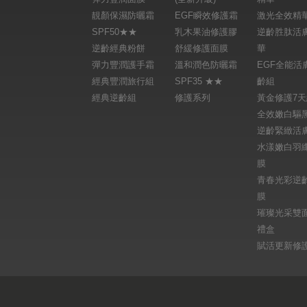
靚顏保濕防曬霜
EGF瞬效修護霜
激光全效精
SPF50★★
乳木果油修護膠
逆齡胜肽活
逆齡經典粉餅
舒緩修護面膜
華
彈力豐潤護手霜
溫和潤色防曬霜
EGF全能活
經典豐潤旅行組
SPF35 ★★
齡組
經典逆齡組
修護系列
黃金修護7
全效嫩白驅
逆齡緊緻活
水漾嫩白羽
膜
青春光彩逆
膜
璀璨光采雙
禮盒
賦活更新修