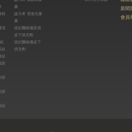
華
囊
新聞
膚精
婕凡希 雪激光膠
會員
囊
膚逆
玻妃爾緻儷柔感
皮下填充劑
天組
玻妃爾緻儷皮下
黑組
填充劑
膚組
纖面
齡面
面膜
護組