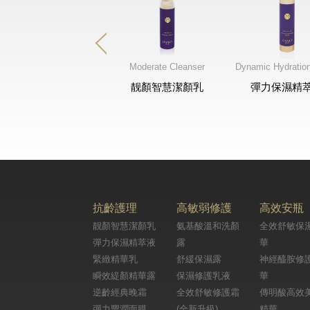
Anti-Aging Kit
Moderate Cleanser
Dynamic Hydration
經典逆齡組
靓顏智慧潔顏乳
彈力保濕精
抗齡護理
高敏弱修護
高效安瓶
靓顏智慧潔顏乳
氨基酸溫和洗顏
全效舒敏保
彈力保濕精萃液
露
華
緊緻精華乳
舒緩保濕露
神經醯胺修
瞬效緹顏精華露
保濕修護乳液
華
逆齡經典晚霜
全效舒敏修護霜
傳明酸高效
彈力豐潤面膜
(全新升級)
精華