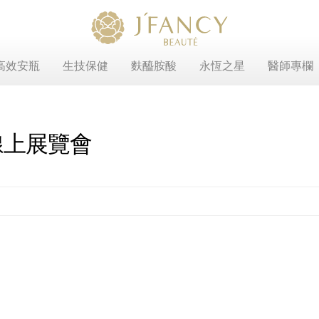
高效安瓶
生技保健
麩醯胺酸
永恆之星
醫師專欄
線上展覽會