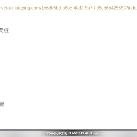
//livetour.istaging.com/1d6d05b8-b68c-48d2-9a73-98cd6b425553?ind
美粧
覽