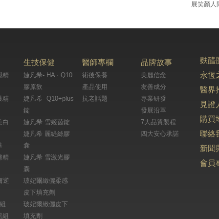
展笑顏人
麩醯
生技保健
醫師專欄
品牌故事
永恆
濕精
婕凡希- HA · Q10
術後保養
美麗信念
膠原飲
產品使用
友善成分
醫界
護精
婕凡希- Q10+plus
抗老話題
專業研發
見證
錠
發展沿革
購買
美白
婕凡希 雪姬茵錠
7大品質製程
聯絡
婕凡希 麗緹絲膠
四大安心承諾
華
囊
新聞
膚精
婕凡希 雪激光膠
會員
囊
膚逆
玻妃爾緻儷柔感
皮下填充劑
天組
玻妃爾緻儷皮下
黑組
填充劑