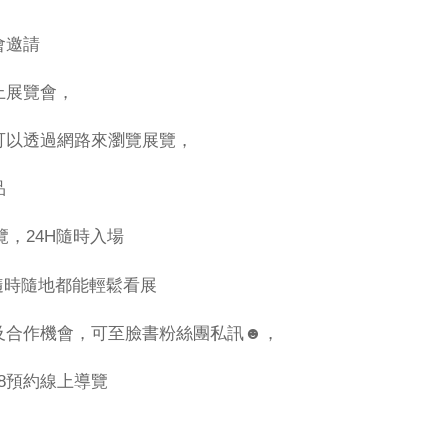
會邀請
上展覽會，
可以透過網路來瀏覽展覽，
品
覽，24H隨時入場
隨時隨地都能輕鬆看展
及合作機會，可至臉書粉絲團私訊☻，
678預約線上導覽