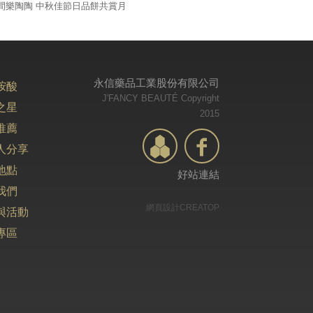
間樂陶陶 中秋佳節日品餅共賞月
永信藥品工業股份有限公司
胺酸
J'FANCY BEAUTÉ Copyright
之星
2015
推薦
人分享
地點
好站連結
我們
網頁設計CREATOP
與活動
專區