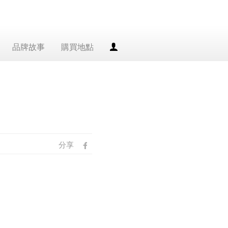
品牌故事
購買地點
會
員
專
區
分享
fb