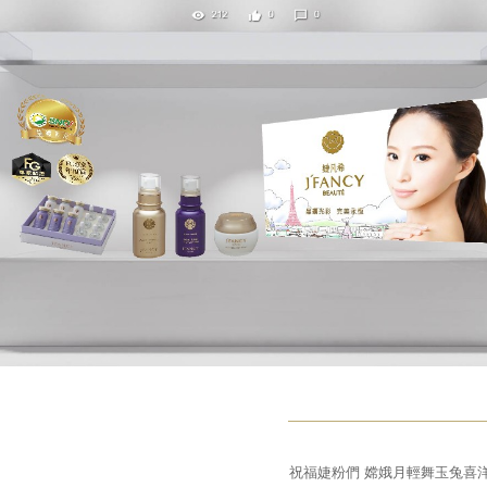
祝福婕粉們 嫦娥月輕舞玉兔喜洋