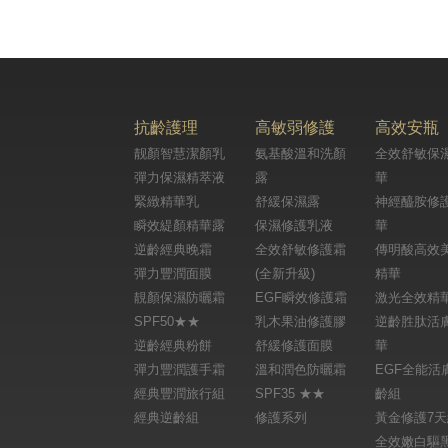
抗齡護理
高敏弱修護
高效安瓶
靓顏智慧潔顏乳
氨基酸溫和洗顏
全效舒敏保
彈力保濕精萃液
露
華
緊緻精華乳
舒緩保濕露
神經醯胺修
瞬效緹顏精華露
保濕修護乳液
華
逆齡經典晚霜
全效舒敏修護霜
傳明酸高效
彈力豐潤面膜
(全新升級)
精華
靚顏保濕防曬霜
EGF瞬效修護霜
激光全效精
SPF50★★
乳木果油修護膠
逆齡胜肽活
逆齡經典粉餅
舒緩修護面膜
華
彈力豐潤護手霜
溫和潤色防曬霜
EGF全能活
經典豐潤旅行組
SPF35 ★★
齡組
經典逆齡組
修護系列
黃金修護7
全效嫩白驅