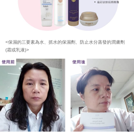
<保濕的三要素為水、抓水的保濕劑、防止水分蒸發的潤膚劑
(霜或乳液)>