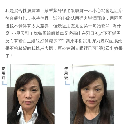
我是混合性膚質加上嚴重紫外線過敏膚質一不小心就會起紅疹
後奇癢無比，抱持估且一試的心態試用彈力豐潤面膜，用兩周
後也不覺得有太大差異，但最近朋友見面第一句話都問 "為什
麼"~~夏天到了妳每周騎腳踏車又爬高山在烈日煎熬下不變黑
反而有變白且細紋好像減少??? 讓原本對試用彈力豐潤面膜效
果不抱希望的我恍然大悟，原來在別人眼裡已可明顯看出效果
了！