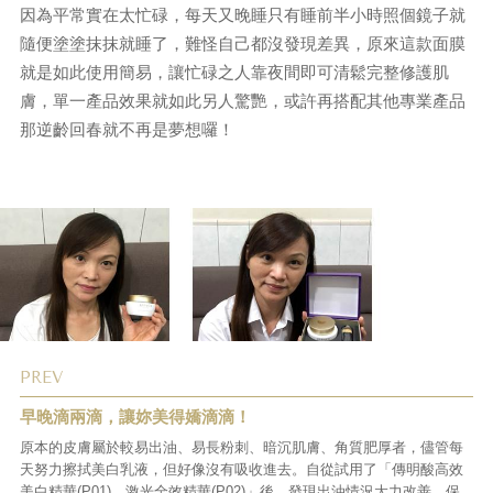
因為平常實在太忙碌，每天又晚睡只有睡前半小時照個鏡子就
隨便塗塗抹抹就睡了，難怪自己都沒發現差異，原來這款面膜
就是如此使用簡易，讓忙碌之人靠夜間即可清鬆完整修護肌
膚，單一產品效果就如此另人驚艷，或許再搭配其他專業產品
那逆齡回春就不再是夢想囉！
PREV
早晚滴兩滴，讓妳美得嬌滴滴！
原本的皮膚屬於較易出油、易長粉刺、暗沉肌膚、角質肥厚者，儘管每
天努力擦拭美白乳液，但好像沒有吸收進去。自從試用了「傳明酸高效
美白精華(P01)、激光全效精華(P02)」後，發現出油情況大力改善，保