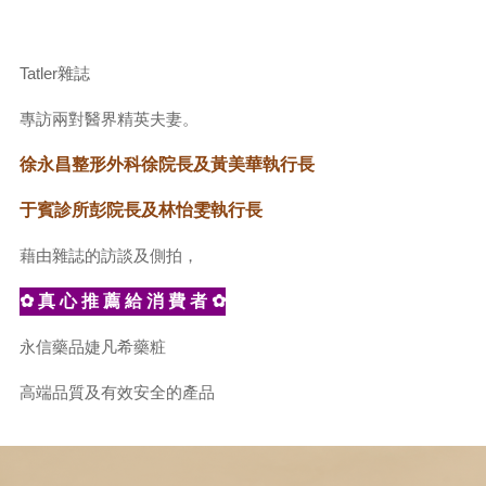
Tatler雜誌
專訪兩對醫界精英夫妻。
徐永昌整形外科徐院長及黃美華執行長
于賓診所彭院長及林怡雯執行長
藉由雜誌的訪談及側拍，
✿ 真 心 推 薦 給 消 費 者 ✿
永信藥品婕凡希藥粧
高端品質及有效安全的產品