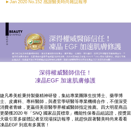
►
Jan 2020 No.152
感謝醫美時尚雜誌報導
深得權威醫師信任！
凍晶EGF 加速肌膚修護
婕凡希美粧秉持製藥精神研發，集結專業團隊生技博士、藥學博
士、皮膚科、專科醫師，與產官學研醫等專業機構合作，不僅深受
消費者青睞，更贏得美容醫學界權威醫師指定推薦。四大明星商品
更榮獲2020 年「SNQ 國家品質標章」機能性保養品組認證，授獎當
天吸引眾多媒體記者至現場採訪報導，就趕快跟著醫美時尚來看看
凍晶EGF 到底有多厲害！