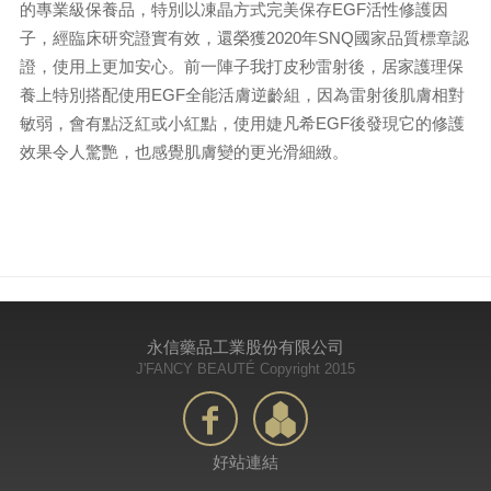
的專業級保養品，特別以凍晶方式完美保存EGF活性修護因
子，經臨床研究證實有效，還榮獲2020年SNQ國家品質標章認
證，使用上更加安心。前一陣子我打皮秒雷射後，居家護理保
養上特別搭配使用EGF全能活膚逆齡組，因為雷射後肌膚相對
敏弱，會有點泛紅或小紅點，使用婕凡希EGF後發現它的修護
效果令人驚艷，也感覺肌膚變的更光滑細緻。
永信藥品工業股份有限公司
J'FANCY BEAUTÉ Copyright 2015
好站連結